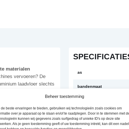
SPECIFICATIE
te materialen
as
achines vervoeren? De
uminium laadvloer slechts
bandenmaat
te oprijklep tot 150 cm.
Beheer toestemming
 met 2 of 3 assen. Nu bij
lengte
g een offerte aan.
de beste ervaringen te bieden, gebruiken wij technologieën zoals cookies om
ormatie over je apparaat op te slaan en/of te raadplegen. Door in te stemmen met d
breedte
hnologieën kunnen wij gegevens zoals surfgedrag of unieke ID's op deze site
werken. Als je geen toestemming geeft of uw toestemming intrekt, kan dit een nade
er intensief
bruto laadvermogen
loed hebben op bepaalde functies en mogelijkheden.