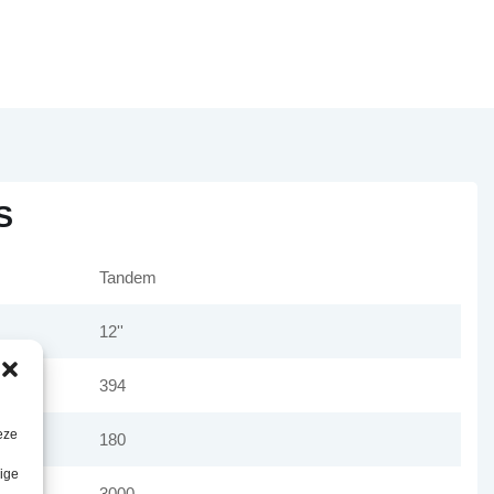
S
Tandem
12''
394
eze
180
lige
3000