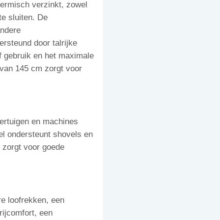
hermisch verzinkt, zowel
te sluiten. De
andere
rsteund door talrijke
ef gebruik en het maximale
 van 145 cm zorgt voor
oertuigen en machines
sel ondersteunt shovels en
g zorgt voor goede
re loofrekken, een
rijcomfort, een