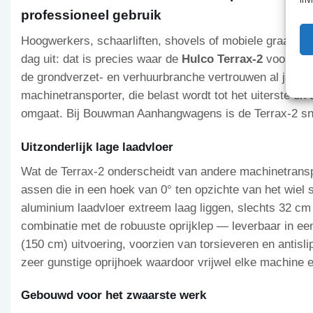
professioneel gebruik
Hoogwerkers, schaarliften, shovels of mobiele graafmac
dag uit: dat is precies waar de
Hulco Terrax-2
voor gebo
de grondverzet- en verhuurbranche vertrouwen al jaren
machinetransporter, die belast wordt tot het uiterste e
omgaat. Bij Bouwman Aanhangwagens is de Terrax-2 sne
Uitzonderlijk lage laadvloer
Wat de Terrax-2 onderscheidt van andere machinetranspo
assen die in een hoek van 0° ten opzichte van het wiel
aluminium laadvloer extreem laag liggen, slechts 32 cm
combinatie met de robuuste oprijklep — leverbaar in ee
(150 cm) uitvoering, voorzien van torsieveren en antisli
zeer gunstige oprijhoek waardoor vrijwel elke machine e
Gebouwd voor het zwaarste werk