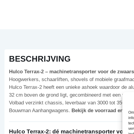
BESCHRIJVING
Hulco Terrax-2 – machinetransporter voor de zwaars
Hoogwerkers, schaarliften, shovels of mobiele graafm
Hulco Terrax-2 heeft een unieke ashoek waardoor de al
32 cm boven de grond ligt, gecombineerd met een robuus
Volbad verzinkt chassis, leverbaar van 3000 tot 3500 kg
Bouwman Aanhangwagens.
Bekijk de voorraad en vraa
Om 
inf
tec
ver
Hulco Terrax-2: dé machinetransporter voor ze
inv