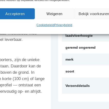
eigengewicht
Accepteren
Weigeren
Bekijk voorkeure
hines vervoeren, dag in
uwd is. Professionals in
laadvermogen
Cookiebeleid
Privacybeleid
 op deze
n daar moeiteloos mee
laadvloerhoogte
l leverbaar.
geremd ongeremd
rters, zijn de unieke
merk
 staan. Daardoor kan de
soort
 boven de grond. In
n korte (100 cm) of lange
pprofiel — ontstaat een
Verzenddetails
envoudig op- en afrijdt.