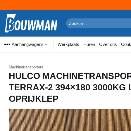
Ga
naar
Zoeken
naar:
inhoud
Aanhangwagens
Werkplaats
Huren
Over ons
Cont
Machinetransporters
HULCO MACHINETRANSPO
TERRAX-2 394×180 3000KG
OPRIJKLEP