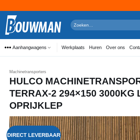
Ga
naar
Zoeken
naar:
inhoud
Aanhangwagens
Werkplaats
Huren
Over ons
Cont
Machinetransporters
HULCO MACHINETRANSPO
TERRAX-2 294×150 3000KG
OPRIJKLEP
DIRECT LEVERBAAR