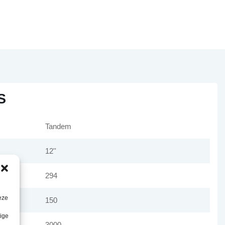
S
Tandem
12''
294
eze
150
lige
3000