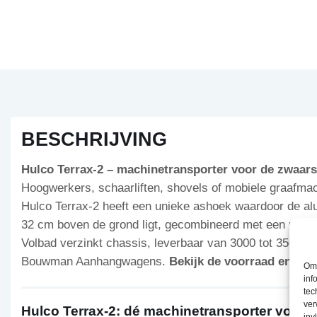
BESCHRIJVING
Hulco Terrax-2 – machinetransporter voor de zwaars
Hoogwerkers, schaarliften, shovels of mobiele graafm
Hulco Terrax-2 heeft een unieke ashoek waardoor de al
32 cm boven de grond ligt, gecombineerd met een robuus
Volbad verzinkt chassis, leverbaar van 3000 tot 3500 kg
Bouwman Aanhangwagens.
Bekijk de voorraad en vraa
Om 
inf
tec
ver
Hulco Terrax-2: dé machinetransporter voor ze
inv