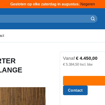
Gesloten op elke zaterdag in augustus.
Negeren
act
Vanaf
€
4.450,00
RTER
€
5.384,50
 LANGE
Contact