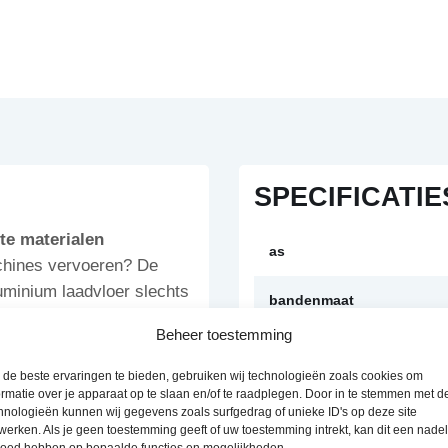
SPECIFICATIE
te materialen
as
achines vervoeren? De
uminium laadvloer slechts
bandenmaat
te oprijklep tot 150 cm.
Beheer toestemming
 met 2 of 3 assen. Nu bij
lengte
g een offerte aan.
de beste ervaringen te bieden, gebruiken wij technologieën zoals cookies om
ormatie over je apparaat op te slaan en/of te raadplegen. Door in te stemmen met d
breedte
hnologieën kunnen wij gegevens zoals surfgedrag of unieke ID's op deze site
werken. Als je geen toestemming geeft of uw toestemming intrekt, kan dit een nade
er intensief
bruto laadvermogen
loed hebben op bepaalde functies en mogelijkheden.