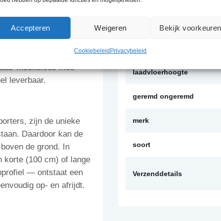
eigengewicht
Accepteren
Weigeren
Bekijk voorkeure
hines vervoeren, dag in
uwd is. Professionals in
laadvermogen
Cookiebeleid
Privacybeleid
 op deze
n daar moeiteloos mee
laadvloerhoogte
l leverbaar.
geremd ongeremd
rters, zijn de unieke
merk
 staan. Daardoor kan de
soort
 boven de grond. In
n korte (100 cm) of lange
pprofiel — ontstaat een
Verzenddetails
envoudig op- en afrijdt.