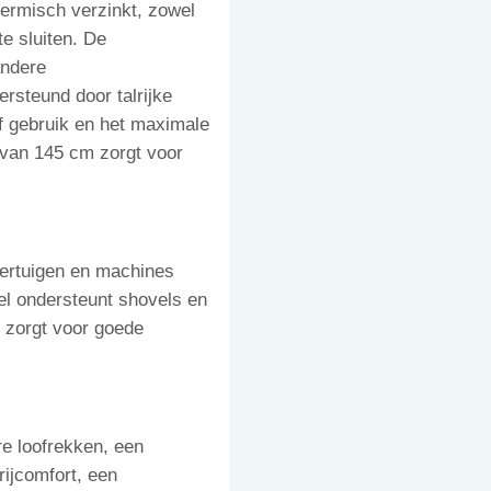
hermisch verzinkt, zowel
te sluiten. De
andere
rsteund door talrijke
ef gebruik en het maximale
 van 145 cm zorgt voor
oertuigen en machines
sel ondersteunt shovels en
g zorgt voor goede
re loofrekken, een
rijcomfort, een