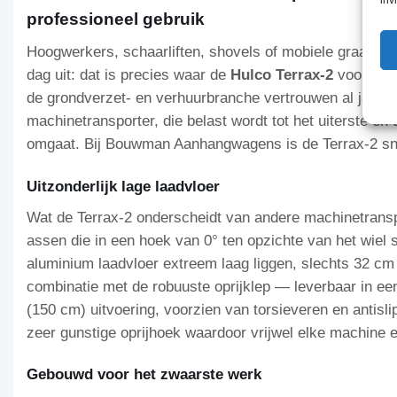
professioneel gebruik
Hoogwerkers, schaarliften, shovels of mobiele graafmac
dag uit: dat is precies waar de
Hulco Terrax-2
voor gebo
de grondverzet- en verhuurbranche vertrouwen al jaren
machinetransporter, die belast wordt tot het uiterste e
omgaat. Bij Bouwman Aanhangwagens is de Terrax-2 sne
Uitzonderlijk lage laadvloer
Wat de Terrax-2 onderscheidt van andere machinetranspo
assen die in een hoek van 0° ten opzichte van het wiel
aluminium laadvloer extreem laag liggen, slechts 32 cm
combinatie met de robuuste oprijklep — leverbaar in ee
(150 cm) uitvoering, voorzien van torsieveren en antisli
zeer gunstige oprijhoek waardoor vrijwel elke machine e
Gebouwd voor het zwaarste werk