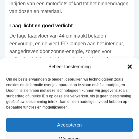
inrijden van een motorfiets of kart tot het binnendragen
van dozen en materiaal.
Laag, licht en goed verlicht
De lage laadvloer van 44 cm maakt beladen
eenvoudig, en de vier LED-lampen aan het interieur,
aangedreven door zonne-energie, zorgen voor
optimale zichtbaarheid in de laadruimte zonder uw
Beheer toestemming
accu te belasten. De antracietkleurige lichtmetalen
velgen en het reservewiel, gemonteerd aan de
Om de beste ervaringen te bieden, gebruiken wij technologieën zoals
voorzijde, completeren de strakke, professionele
cookies om informatie over je apparaat op te slaan en/of te raadplegen.
uitstraling.
Door in te stemmen met deze technologieën kunnen wij gegevens zoals
surfgedrag of unieke ID's op deze site verwerken. Als je geen toestemming
geeft of uw toestemming intrekt, kan dit een nadelige invloed hebben op
Veilig en betrouwbaar gebouwd
bepaalde functies en mogelijkheden.
De Box Van is uitgerust met een extra sterke koppeling
van 50 mm met geïntegreerd antidiefstalslot, en
Accepteren
steunpoten bieden extra ondersteuning bij het laden
van zware lading. Op de modellen van 4, 4,5 en 5
Weigeren