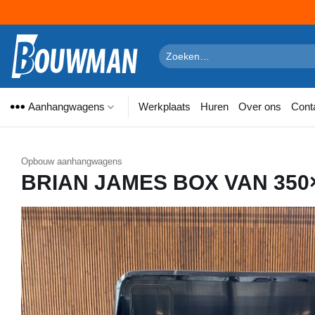
Ga
naar
Zoeken
naar:
inhoud
Aanhangwagens
Werkplaats
Huren
Over ons
Cont
Opbouw aanhangwagens
BRIAN JAMES BOX VAN 350