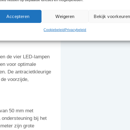
 functie: ze kunnen
den, maar ook als gewone
Accepteren
Weigeren
Bekijk voorkeure
ruimte. Hierdoor is de
 van een motorfiets of kart
Cookiebeleid
Privacybeleid
 en de vier LED-lampen
gen voor optimale
en. De antracietkleurige
 de voorzijde,
g van 50 mm met
 ondersteuning bij het
meter zijn grote