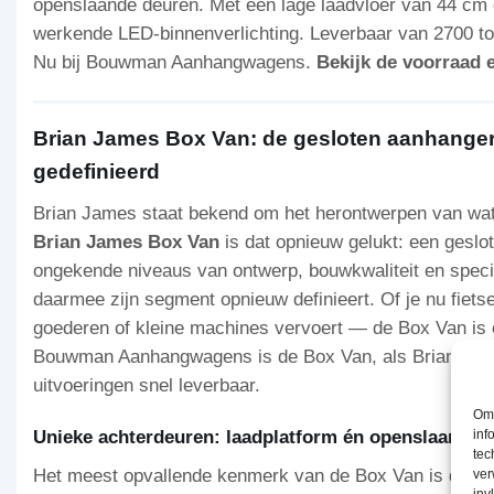
openslaande deuren. Met een lage laadvloer van 44 cm
werkende LED-binnenverlichting. Leverbaar van 2700 tot 
Nu bij Bouwman Aanhangwagens.
Bekijk de voorraad e
Brian James Box Van: de gesloten aanhange
gedefinieerd
Brian James staat bekend om het herontwerpen van wat
Brian James Box Van
is dat opnieuw gelukt: een geslo
ongekende niveaus van ontwerp, bouwkwaliteit en specif
daarmee zijn segment opnieuw definieert. Of je nu fietse
goederen of kleine machines vervoert — de Box Van is er
Bouwman Aanhangwagens is de Box Van, als Brian Jame
uitvoeringen snel leverbaar.
Om 
inf
Unieke achterdeuren: laadplatform én openslaande d
tec
Het meest opvallende kenmerk van de Box Van is de un
ver
inv