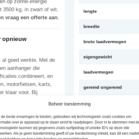
 en op zonne-energie
3500 kg, in zwart of wit.
lengte
n vraag een offerte aan.
breedte
r opnieuw
bruto laadvermogen
eigengewicht
 al goed werkte. Met de
ten aanhanger die
laadvermogen
icaties combineert, en
n, motorfietsen, karts,
geremd ongeremd
 klaar voor. Bij
s-dealer, in meerdere
merk
Beheer toestemming
de beste ervaringen te bieden, gebruiken wij technologieën zoals cookies om
soort
ormatie over je apparaat op te slaan en/of te raadplegen. Door in te stemmen met d
euren in één
hnologieën kunnen wij gegevens zoals surfgedrag of unieke ID's op deze site
Verzenddetails
iek ontworpen
werken. Als je geen toestemming geeft of uw toestemming intrekt, kan dit een nade
loed hebben op bepaalde functies en mogelijkheden.