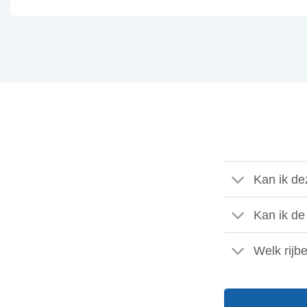
Kan ik d
Kan ik de
Welk rijb