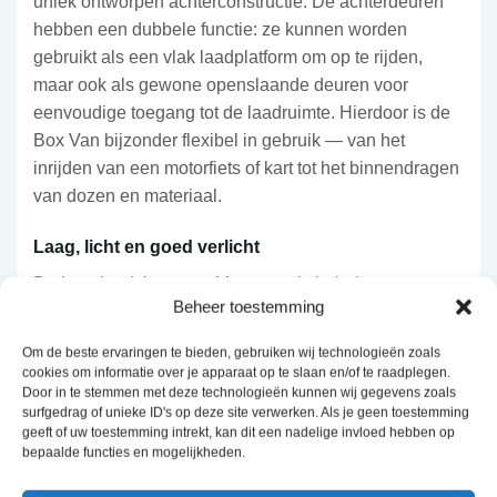
uniek ontworpen achterconstructie. De achterdeuren
hebben een dubbele functie: ze kunnen worden
gebruikt als een vlak laadplatform om op te rijden,
maar ook als gewone openslaande deuren voor
eenvoudige toegang tot de laadruimte. Hierdoor is de
Box Van bijzonder flexibel in gebruik — van het
inrijden van een motorfiets of kart tot het binnendragen
van dozen en materiaal.
Laag, licht en goed verlicht
De lage laadvloer van 44 cm maakt beladen
Beheer toestemming
eenvoudig, en de vier LED-lampen aan het interieur,
aangedreven door zonne-energie, zorgen voor
Om de beste ervaringen te bieden, gebruiken wij technologieën zoals
optimale zichtbaarheid in de laadruimte zonder uw
cookies om informatie over je apparaat op te slaan en/of te raadplegen.
Door in te stemmen met deze technologieën kunnen wij gegevens zoals
accu te belasten. De antracietkleurige lichtmetalen
surfgedrag of unieke ID's op deze site verwerken. Als je geen toestemming
velgen en het reservewiel, gemonteerd aan de
geeft of uw toestemming intrekt, kan dit een nadelige invloed hebben op
voorzijde, completeren de strakke, professionele
bepaalde functies en mogelijkheden.
uitstraling.