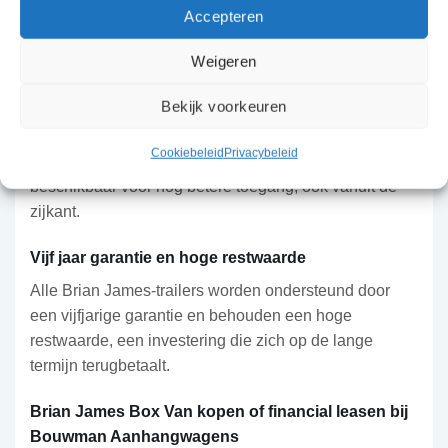
Accepteren
Veilig en betrouwbaar gebouwd
Weigeren
De Box Van is uitgerust met een extra sterke koppeling
van 50 mm met geïntegreerd antidiefstalslot, en
Bekijk voorkeuren
steunpoten bieden extra ondersteuning bij het laden
van zware lading. Op de modellen van 4, 4,5 en 5
Cookiebeleid
Privacybeleid
meter zijn grote vleugeldeuren aan de zijkant
beschikbaar voor nog betere toegang, ook vanuit de
zijkant.
Vijf jaar garantie en hoge restwaarde
Alle Brian James-trailers worden ondersteund door
een vijfjarige garantie en behouden een hoge
restwaarde, een investering die zich op de lange
termijn terugbetaalt.
Brian James Box Van kopen of financial leasen bij
Bouwman Aanhangwagens