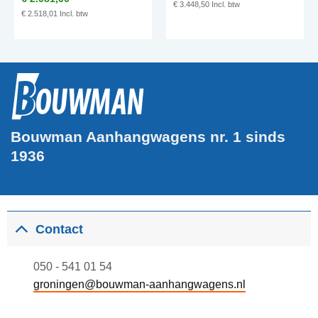
€
3.448,50
prijs
prijs
€
2.518,01
was:
is:
€ 2.190,00.
€ 2.081,00.
Bouwman Aanhangwagens nr. 1 sinds
1936
Contact
050 - 541 01 54
groningen@bouwman-aanhangwagens.nl