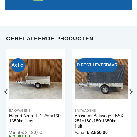
GERELATEERDE PRODUCTEN
Actie!
DIRECT LEVERBAAR
BAKWAGENS
BAKWAGENS
Hapert Azure L-1 250×130
Anssems Bakwagen BSX
1350kg 1-as
251x130x150 1350kg +
Huif
Vanaf
€
2.190,00
Vanaf
€
2.850,00
Oorspronkelijke
Huidige
€
2.081,00