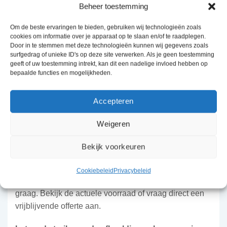
Beheer toestemming
bovendien uit te rusten als kipbare uitvoering, handig
om bijvoorbeeld snel tuinafval te lossen.
Om de beste ervaringen te bieden, gebruiken wij technologieën zoals
cookies om informatie over je apparaat op te slaan en/of te raadplegen.
Door in te stemmen met deze technologieën kunnen wij gegevens zoals
Uit te breiden naar wens
surfgedrag of unieke ID's op deze site verwerken. Als je geen toestemming
geeft of uw toestemming intrekt, kan dit een nadelige invloed hebben op
De McAlu Pro is verder te personaliseren met onder
bepaalde functies en mogelijkheden.
andere een hoogrek voor extra laadvolume, een huif,
een vlakzeil, uitzetsteunen voor stabiel laden en
Accepteren
lossen, of de stoere Black Edition met zwarte borden
en zwarte wielen.
Weigeren
Saris McAlu Pro kopen of financial leasen bij
Bekijk voorkeuren
Bouwman Aanhangwagens
Twijfel je over de juiste afmeting of of de kipbare
Cookiebeleid
Privacybeleid
uitvoering iets voor jou is? Ons team adviseert je
graag. Bekijk de actuele voorraad of vraag direct een
vrijblijvende offerte aan.