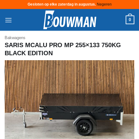
Gesloten op elke zaterdag in augustus.
Negeren
Ga
0
naar
inhoud
Bakwagens
SARIS MCALU PRO MP 255×133 750KG
BLACK EDITION