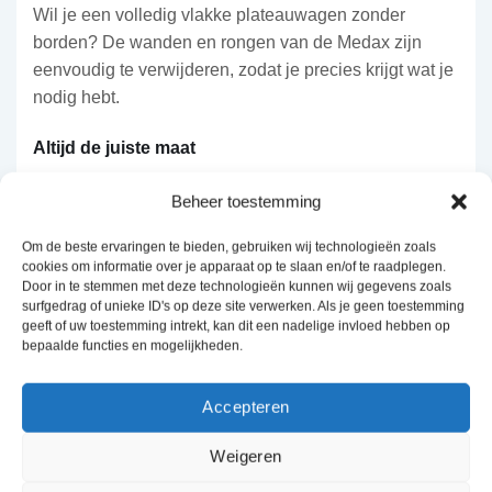
Wil je een volledig vlakke plateauwagen zonder
borden? De wanden en rongen van de Medax zijn
eenvoudig te verwijderen, zodat je precies krijgt wat je
nodig hebt.
Altijd de juiste maat
Met maar liefst 29 modellen, een laadvloerlengte van
Beheer toestemming
335 tot 611 cm en een totaal draagvermogen van
2.600 tot 3.500 kg, sluit er altijd een Medax-uitvoering
Om de beste ervaringen te bieden, gebruiken wij technologieën zoals
aan bij jouw transportbehoefte. Leverbaar als tandem-
cookies om informatie over je apparaat op te slaan en/of te raadplegen.
Door in te stemmen met deze technologieën kunnen wij gegevens zoals
of tridemasser, zodat je kunt kiezen op basis van
surfgedrag of unieke ID's op deze site verwerken. Als je geen toestemming
gewicht en stabiliteit.
geeft of uw toestemming intrekt, kan dit een nadelige invloed hebben op
bepaalde functies en mogelijkheden.
Uit te breiden naar wens
Accepteren
Stem de Medax volledig af op jouw werk met onder
andere steunpoten, een lier, as-schokbrekers, een
Weigeren
reservewiel met steun, een huif (leverbaar in 180 of
210 cm binnenhoogte) of een voorrek, of kies voor een