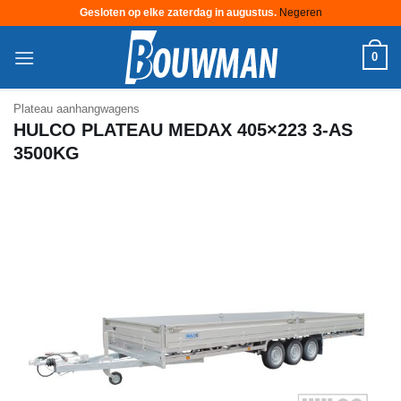
Gesloten op elke zaterdag in augustus.
Negeren
Ga
0
naar
inhoud
Plateau aanhangwagens
HULCO PLATEAU MEDAX 405×223 3-AS
3500KG