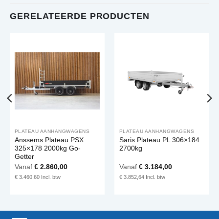
GERELATEERDE PRODUCTEN
PLATEAU AANHANGWAGENS
PLATEAU AANHANGWAGENS
Anssems Plateau PSX
Saris Plateau PL 306×184
325×178 2000kg Go-
2700kg
Getter
Vanaf
€
2.860,00
Vanaf
€
3.184,00
€
3.460,60
€
3.852,64