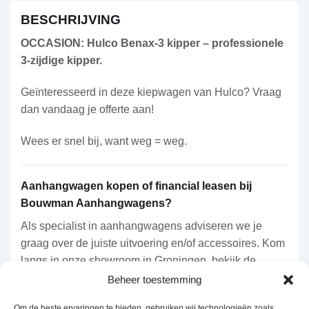
BESCHRIJVING
OCCASION: Hulco Benax-3 kipper – professionele
3-zijdige kipper.
Geïnteresseerd in deze kiepwagen van Hulco? Vraag
dan vandaag je offerte aan!
Wees er snel bij, want weg = weg.
Aanhangwagen kopen of financial leasen bij
Bouwman Aanhangwagens?
Als specialist in aanhangwagens adviseren we je
graag over de juiste uitvoering en/of accessoires. Kom
langs in onze showroom in Groningen, bekijk de
actuele voorraad of vraag direct een vrijblijvende
Beheer toestemming
offerte aan.
Om de beste ervaringen te bieden, gebruiken wij technologieën zoals