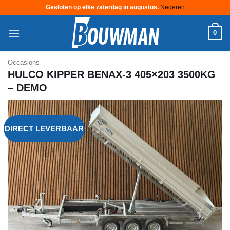
Gesloten op elke zaterdag in augustus.
Negeren
Ga
0
naar
inhoud
Occasions
HULCO KIPPER BENAX-3 405×203 3500KG
– DEMO
DIRECT LEVERBAAR