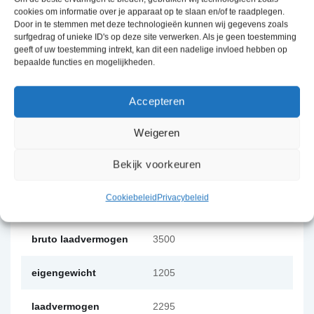
cookies om informatie over je apparaat op te slaan en/of te raadplegen.
Door in te stemmen met deze technologieën kunnen wij gegevens zoals
surfgedrag of unieke ID's op deze site verwerken. Als je geen toestemming
geeft of uw toestemming intrekt, kan dit een nadelige invloed hebben op
bepaalde functies en mogelijkheden.
SPECIFICATIES
Accepteren
as
Tridem
Weigeren
bandenmaat
12''
Bekijk voorkeuren
lengte
405
Cookiebeleid
Privacybeleid
breedte
203
bruto laadvermogen
3500
eigengewicht
1205
laadvermogen
2295