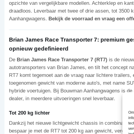
opzichte van vergelijkbare modellen. Achterklep en kante
draadloos. Leverbaar met twee of drie assen, tot 3500 
Aanhangwagens.
Bekijk de voorraad en vraag een off
Brian James Race Transporter 7: premium ges
opnieuw gedefinieerd
De
Brian James Race Transporter 7 (RT7)
is de nieuw
autotransporters van Brian James, en tilt het concept n
RT7 komt tegemoet aan de vraag naar lichtere trailers, e
toegenomen gewicht van moderne auto's, met name SUV'
hybride voertuigen. Bij Bouwman Aanhangwagens is de 
dealer, in meerdere uitvoeringen snel leverbaar.
Tot 200 kg lichter
Om 
inf
Dankzij het nieuwe lichtgewicht chassis in combinatie 
tec
ver
bespaar je met de RT7 tot 200 kg aan gewicht, vergele
inv