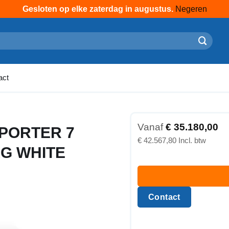
Gesloten op elke zaterdag in augustus.
Negeren
act
Vanaf
€
35.180,00
PORTER 7
€
42.567,80
KG WHITE
Contact