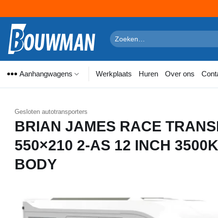
Ga
naar
Zoeken
naar:
inhoud
Aanhangwagens
Werkplaats
Huren
Over ons
Cont
Gesloten autotransporters
BRIAN JAMES RACE TRANS
550×210 2-AS 12 INCH 3500
BODY