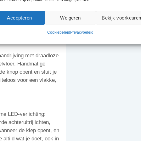
eks ten goede van je
ervoeren van zwaardere
Accepteren
Weigeren
Bekijk voorkeure
ok leverbaar met twee
 laadvermogen.
Cookiebeleid
Privacybeleid
aandrijving met draadloze
elvloer. Handmatige
de knop opent en sluit je
iteloos voor een vlakke,
rne LED-verlichting:
de achteruitrijlichten,
wanneer de klep opent, en
 altijd wat je doet, ook in