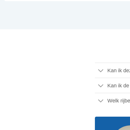
Kan ik d
Kan ik de
Welk rijb