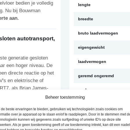
lvloer bedien je volledig
lengte
kg. Nu bij Bouwman
erte aan.
breedte
bruto laadvermogen
loten autotransport,
eigengewicht
ste generatie gesloten
laadvermogen
aar een hoger niveau. De
en directe reactie op het
geremd ongeremd
s en elektrische of
RT7, als Brian James-
merk
Beheer toestemming
soort
de beste ervaringen te bieden, gebruiken wij technologieën zoals cookies om
ormatie over je apparaat op te slaan en/of te raadplegen. Door in te stemmen met d
met de composietvloer
hnologieën kunnen wij gegevens zoals surfgedrag of unieke ID's op deze site
Verzenddetails
werken. Als je geen toestemming geeft of uw toestemming intrekt, kan dit een nade
ken met modellen van
loed hebben op bepaalde functies en mogelijkheden.