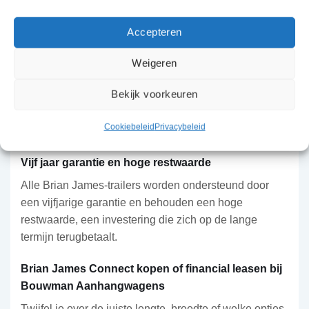
Stevig en zichtbaar onderweg
Talrijke ankerpunten zijn aangebracht langs elke kant
Accepteren
van de Connect, voor flexibele bevestiging van je
lading. De heldere en betrouwbare LED-
Weigeren
contourverlichting is voorzien vooraan (wit), aan de
Bekijk voorkeuren
zijkanten (amber) en achteraan (rood, wit en oranje),
aangevuld met kentekenplaatverlichting. Overal langs
Cookiebeleid
Privacybeleid
de onderkant zijn handige touwhaken aangebracht.
Vijf jaar garantie en hoge restwaarde
Alle Brian James-trailers worden ondersteund door
een vijfjarige garantie en behouden een hoge
restwaarde, een investering die zich op de lange
termijn terugbetaalt.
Brian James Connect kopen of financial leasen bij
Bouwman Aanhangwagens
Twijfel je over de juiste lengte, breedte of welke opties