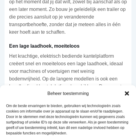
op het moment dat jij dat wilt, zowel bij aanschaf als op
een later moment. Zo bouw je geleidelijk een trailer op
die precies aansluit op je veranderende
transportbehoefte, zonder dat je meteen alles in één
keer hoeft aan te schaffen.
Een lage laadhoek, moeiteloos
Het krachtige, elektrisch bediende kantelplatform
creëert snel en moeiteloos een lage laadhoek, ideaal
voor machines of voertuigen met weinig
bodemvrijheid. Op de langere modellen is ook een
handbediend kantelplatform beschikbaar. Daarnaast
Beheer toestemming
kies je tussen oprijplaten van 1,8 meter voor algemene
laaddoeleinden of 2,3 meter voor een nog lagere
Om de beste ervaringen te bieden, gebruiken wij technologieën zoals
oprijhoek, en dankzij de optionele overrijplaten kun je
cookies om informatie over je apparaat op te slaan en/of te raadplegen.
lading rechtstreeks doorladen naar het trekkende
Door in te stemmen met deze technologieën kunnen wij gegevens zoals
surfgedrag of unieke ID's op deze site verwerken. Als je geen toestemming
voertuig.
geeft of uw toestemming intrekt, kan dit een nadelige invloed hebben op
bepaalde functies en mogelijkheden.