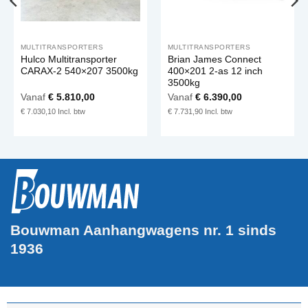
MULTITRANSPORTERS
MULTITRANSPORTERS
Hulco Multitransporter
Brian James Connect
CARAX-2 540×207 3500kg
400×201 2-as 12 inch
3500kg
Vanaf
€
5.810,00
Vanaf
€
6.390,00
€
7.030,10
€
7.731,90
Bouwman Aanhangwagens nr. 1 sinds
1936