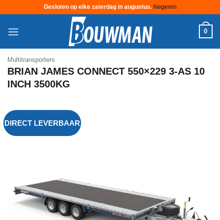
Gesloten op elke zaterdag in augustus.
Negeren
Ga
0
naar
inhoud
Multitransporters
BRIAN JAMES CONNECT 550×229 3-AS 10
INCH 3500KG
DIRECT LEVERBAAR