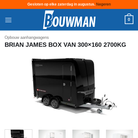
Gesloten op elke zaterdag in augustus.
Negeren
Ga
0
naar
inhoud
Opbouw aanhangwagens
BRIAN JAMES BOX VAN 300×160 2700KG