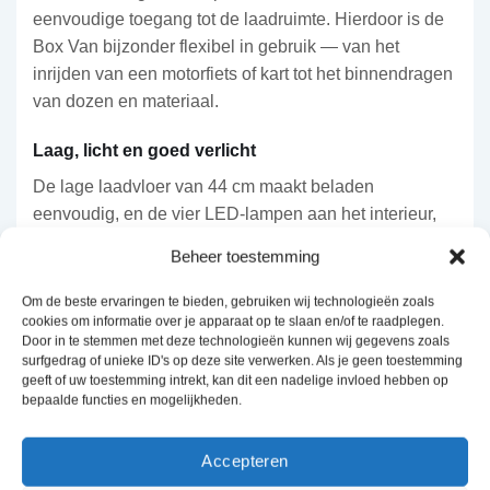
eenvoudige toegang tot de laadruimte. Hierdoor is de
Box Van bijzonder flexibel in gebruik — van het
inrijden van een motorfiets of kart tot het binnendragen
van dozen en materiaal.
Laag, licht en goed verlicht
De lage laadvloer van 44 cm maakt beladen
eenvoudig, en de vier LED-lampen aan het interieur,
aangedreven door zonne-energie, zorgen voor
Beheer toestemming
optimale zichtbaarheid in de laadruimte zonder uw
accu te belasten. De antracietkleurige lichtmetalen
Om de beste ervaringen te bieden, gebruiken wij technologieën zoals
cookies om informatie over je apparaat op te slaan en/of te raadplegen.
velgen en het reservewiel, gemonteerd aan de
Door in te stemmen met deze technologieën kunnen wij gegevens zoals
voorzijde, completeren de strakke, professionele
surfgedrag of unieke ID's op deze site verwerken. Als je geen toestemming
uitstraling.
geeft of uw toestemming intrekt, kan dit een nadelige invloed hebben op
bepaalde functies en mogelijkheden.
Veilig en betrouwbaar gebouwd
Accepteren
De Box Van is uitgerust met een extra sterke koppeling