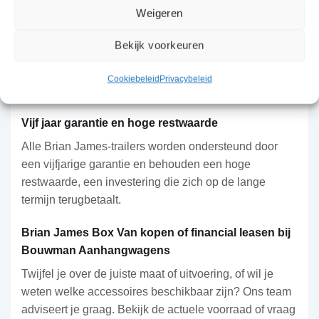
van 50 mm met geïntegreerd antidiefstalslot, en
Weigeren
steunpoten bieden extra ondersteuning bij het laden
van zware lading. Op de modellen van 4, 4,5 en 5
Bekijk voorkeuren
meter zijn grote vleugeldeuren aan de zijkant
beschikbaar voor nog betere toegang, ook vanuit de
Cookiebeleid
Privacybeleid
zijkant.
Vijf jaar garantie en hoge restwaarde
Alle Brian James-trailers worden ondersteund door
een vijfjarige garantie en behouden een hoge
restwaarde, een investering die zich op de lange
termijn terugbetaalt.
Brian James Box Van kopen of financial leasen bij
Bouwman Aanhangwagens
Twijfel je over de juiste maat of uitvoering, of wil je
weten welke accessoires beschikbaar zijn? Ons team
adviseert je graag. Bekijk de actuele voorraad of vraag