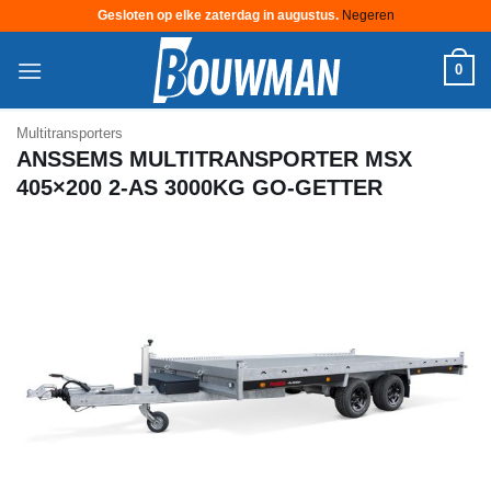
Gesloten op elke zaterdag in augustus.
Negeren
Ga
0
naar
inhoud
Multitransporters
ANSSEMS MULTITRANSPORTER MSX
405×200 2-AS 3000KG GO-GETTER