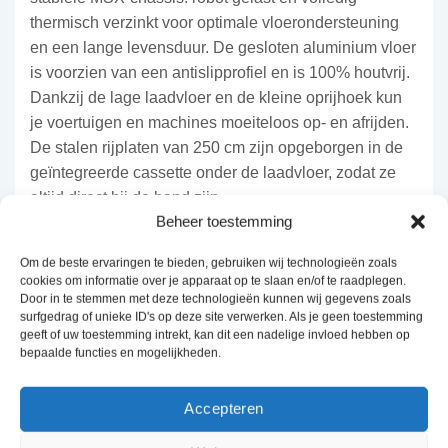
thermisch verzinkt voor optimale vloerondersteuning
en een lange levensduur. De gesloten aluminium vloer
is voorzien van een antislipprofiel en is 100% houtvrij.
Dankzij de lage laadvloer en de kleine oprijhoek kun
je voertuigen en machines moeiteloos op- en afrijden.
De stalen rijplaten van 250 cm zijn opgeborgen in de
geïntegreerde cassette onder de laadvloer, zodat ze
altijd direct bij de hand zijn.
Beheer toestemming
Praktisch en veelzijdig inzetbaar
Om de beste ervaringen te bieden, gebruiken wij technologieën zoals
De MSX Go-Getter is standaard voorzien van een in
cookies om informatie over je apparaat op te slaan en/of te raadplegen.
Door in te stemmen met deze technologieën kunnen wij gegevens zoals
lengte verstelbare lier, die ook kantelbaar is wanneer
surfgedrag of unieke ID's op deze site verwerken. Als je geen toestemming
deze niet boven de laadvloer mag uitsteken en zowel
geeft of uw toestemming intrekt, kan dit een nadelige invloed hebben op
links als rechts gepositioneerd kan worden. Talloze
bepaalde functies en mogelijkheden.
uitsparingen langs de zijkant bieden volop
mogelijkheden om voertuigen of lading vast te zetten.
Accepteren
De handig uitklapbare steunpoten zorgen voor extra