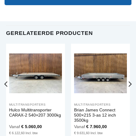
GERELATEERDE PRODUCTEN
MULTITRANSPORTERS
MULTITRANSPORTERS
Hulco Multitransporter
Brian James Connect
CARAX-2 540×207 3000kg
500×215 3-as 12 inch
3500kg
Vanaf
€
5.060,00
Vanaf
€
7.960,00
€
6.122,60
€
9.631,60