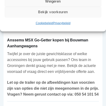
stabiliteit tijdens het laden en lossen, en het
Weigeren
automatische neuswiel maakt koppelen eenvoudig.
Bekijk voorkeuren
De MSX Go-Getter is ook leverbaar in andere
Cookiebeleid
Privacybeleid
gewichtsklassen en afmetingen; vraag naar de
mogelijkheden.
Anssems MSX Go-Getter kopen bij Bouwman
Aanhangwagens
Twijfel je over de juiste gewichtsklasse of welke
accessoires bij jouw gebruik passen? Ons team in
Groningen denkt graag met je mee. Bekijk de actuele
voorraad of vraag direct een vrijblijvende offerte aan.
Let op de trailer op de afbeeldingen kan voorzien
zijn van opties die niet zijn meegenomen in de prijs.
Vragen? Neem gerust contact op via: 050 54 101 54